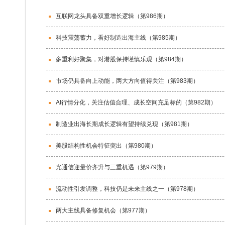
互联网龙头具备双重增长逻辑（第986期）
科技震荡蓄力，看好制造出海主线（第985期）
多重利好聚集，对港股保持谨慎乐观（第984期）
市场仍具备向上动能，两大方向值得关注（第983期）
AI行情分化，关注估值合理、成长空间充足标的（第982期）
制造业出海长期成长逻辑有望持续兑现（第981期）
美股结构性机会特征突出（第980期）
光通信迎量价齐升与三重机遇（第979期）
流动性引发调整，科技仍是未来主线之一（第978期）
两大主线具备修复机会（第977期）