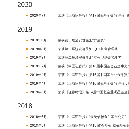
2020
2020年7月
荣获《上海证券报》第17届金基金奖“金基金·
2019
2019年8月
荣获第二届济安群星汇“群星奖”
2019年8月
荣获第二届济安群星汇“QDII基金管理奖”
2019年8月
荣获第二届济安群星汇“混合型基金管理奖”
2019年7月
荣获《中国证券报》第16届中国基金业金牛奖 
2019年4月
荣获《中国证券报》第16届中国基金业金牛奖“
2019年4月
荣获《上海证券报》第16届金基金奖“金基金 .
2019年3月
荣获《证券时报》第14届中国基金业明星基金奖
2018
2018年6月
荣获《中国证券报》“最受信赖金牛基金公司”
2018年5月
荣获《上海证券报》第15届“金基金·成长基金